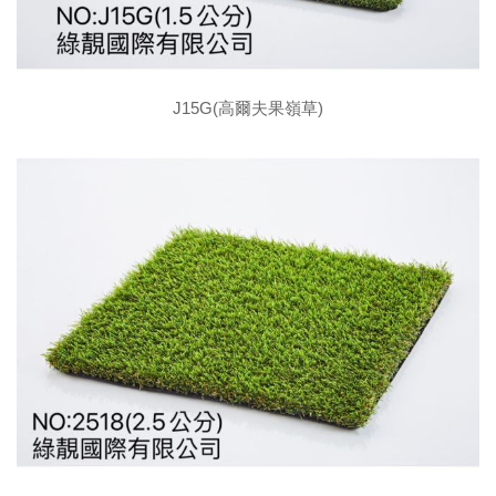
J15G(高爾夫果嶺草)